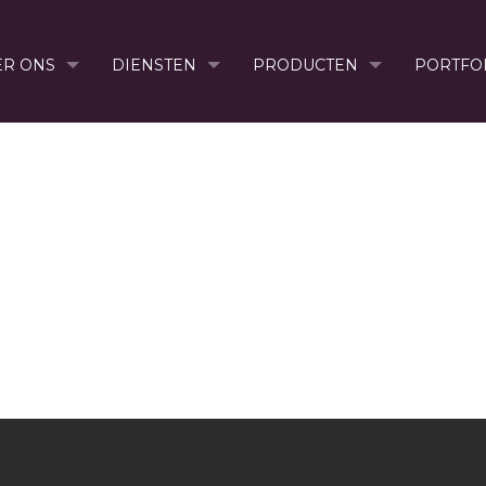
ER ONS
DIENSTEN
PRODUCTEN
PORTFO
FOTO1
Home
» foto1