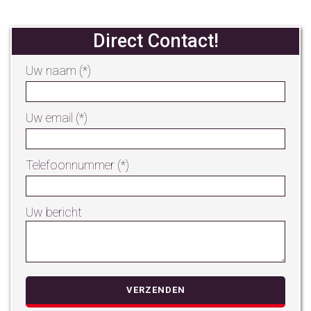
Direct Contact!
Uw naam (*)
Uw email (*)
Telefoonnummer (*)
Uw bericht
Gelie