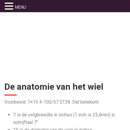
MENU
ALGEMENE
INFORMATIE
De anatomie van het wiel
Voorbeeld: 7×15 4-100/57 ET38. Dat betekent:
7 is de velgbreedte in inches (1 inch is 25,4mm) in
schrijftaal 7″
15 is de diameter van de velg in inches