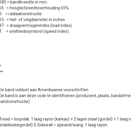
185 = bandbreedte in mm
65 = hoogte/breedteverhouding 65%
R = radiaalconstructie
5 = hiel- of velgdiameter in inches
87 = draagvermogenindex (load index)
T = snelheidssymbool (speed index)
*
**
De band voldoet aan Amerikaanse voorschriften
e band is aan deze code te identificeren (producent, plaats, bandafme
bandconstructie)
read = loopvlak: 1 laag rayon (karkas) + 2 lagen staal (gordel) + 1 laag 
stabilisatiegordel) S Sidewall = zijwand/wang: 1 laag rayon