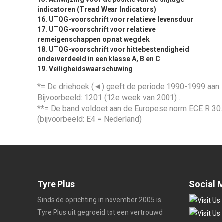
indicatoren (Tread Wear Indicators)
16. UTQG-voorschrift voor relatieve levensduur
17. UTQG-voorschrift voor relatieve
remeigenschappen op nat wegdek
18. UTQG-voorschrift voor hittebestendigheid
onderverdeeld in een klasse A, B en C
19. Veiligheidswaarschuwing
*= De driehoek (◄) geeft de periode 1990-1999 aan. 
Bijvoorbeeld: 1201 (12e week van 2001) .
**= De band voldoet aan de Europese norm ECE R 30. 
(bijvoorbeeld: E4 = Nederland)
Tyre Plus
Social 
Sinds de oprichting in november 2005 is
Tyre Plus uit gegroeid tot een vertrouwd