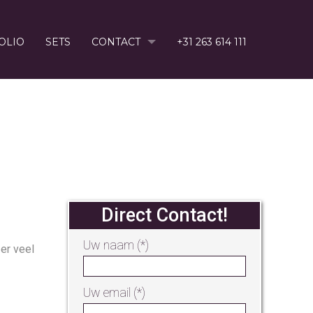
OLIO
SETS
CONTACT
+31 263 614 111
TIE
Direct Contact!
Uw naam (*)
er veel
Uw email (*)