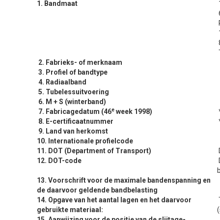
1. Bandmaat
1
2. Fabrieks- of merknaam
3. Profiel of bandtype
4. Radiaalband
5. Tubelessuitvoering
6. M + S (winterband)
e
7. Fabricagedatum (46
week 1998)
8. E-certificaatnummer
9. Land van herkomst
10. Internationale profielcode
11. DOT (Department of Transport)
12. DOT-code
D
13. Voorschrift voor de maximale bandenspanning en
de daarvoor geldende bandbelasting
14. Opgave van het aantal lagen en het daarvoor
T
gebruikte materiaal:
(
15. Aanwijzing voor de positie van de slijtage-