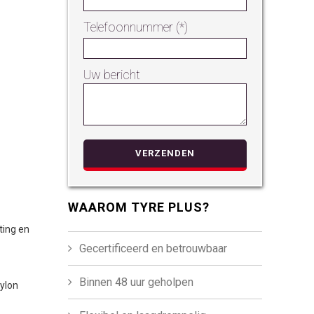
Telefoonnummer (*)
Uw bericht
Gelieve dit ve
WAAROM TYRE PLUS?
ting en
Gecertificeerd en betrouwbaar
Binnen 48 uur geholpen
nylon