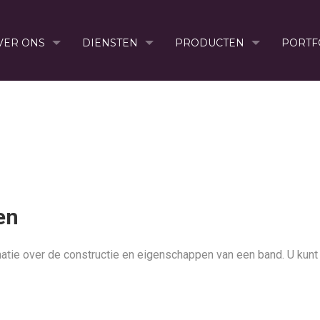
VER ONS
DIENSTEN
PRODUCTEN
PORTF
GEMENE INFORMA
en
matie over de constructie en eigenschappen van een band. U kunt 