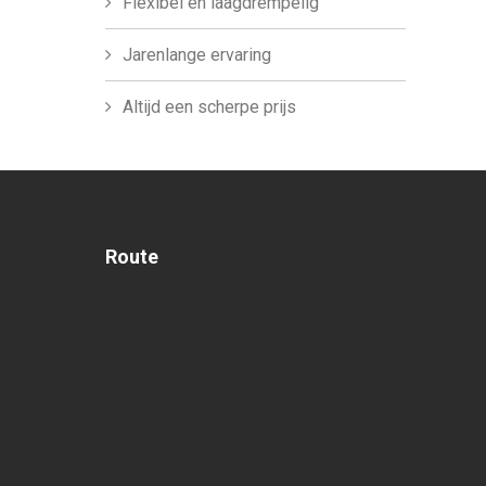
Flexibel en laagdrempelig
Jarenlange ervaring
Altijd een scherpe prijs
Route