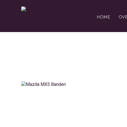
HOME
OV
1075556_43