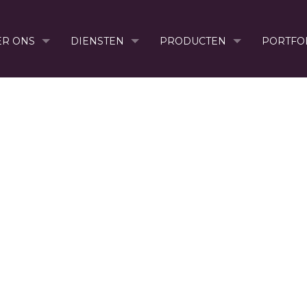
ER ONS
DIENSTEN
PRODUCTEN
PORTFO
6263616486565_