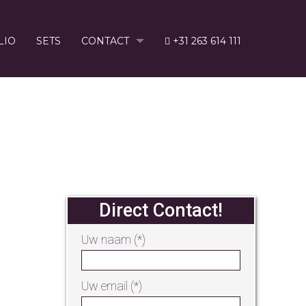
LIO
SETS
CONTACT
+31 263 614 111
276619326_O
Direct Contact!
Uw naam (*)
Uw email (*)