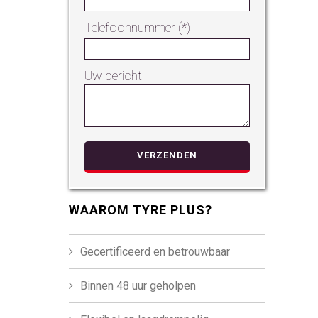
Telefoonnummer (*)
Uw bericht
Gelieve dit ve
WAAROM TYRE PLUS?
Gecertificeerd en betrouwbaar
Binnen 48 uur geholpen