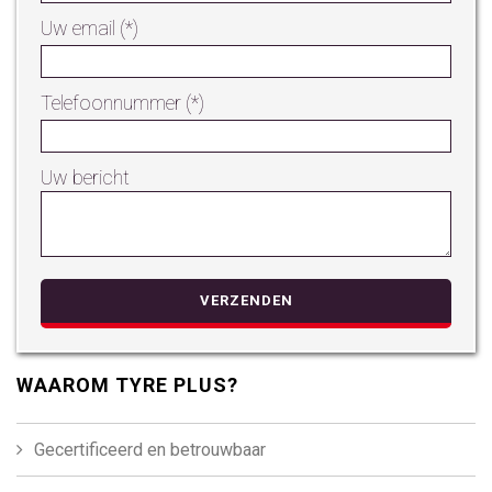
Uw email (*)
Telefoonnummer (*)
Uw bericht
Gelie
WAAROM TYRE PLUS?
Gecertificeerd en betrouwbaar