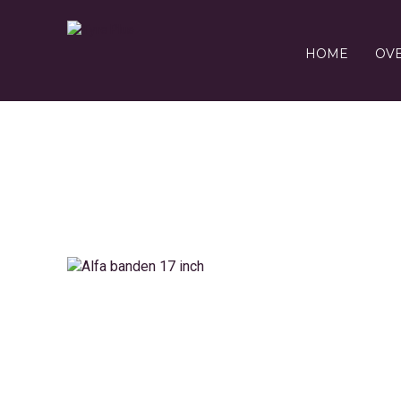
HOME
OV
1008344_41