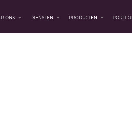
ER ONS
DIENSTEN
PRODUCTEN
PORTFO
7754401670820_1