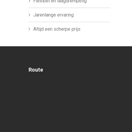
Flexibel en laagdrempelig
Jarenlange ervaring
Altijd een scherpe prijs
Route