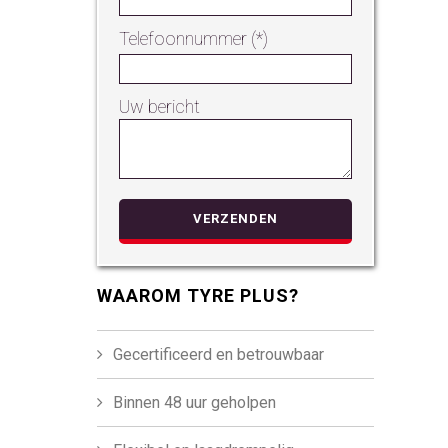
Telefoonnummer (*)
Uw bericht
Gelieve dit vel
WAAROM TYRE PLUS?
Gecertificeerd en betrouwbaar
Binnen 48 uur geholpen