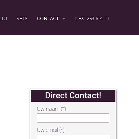
LIO
SETS
CONTACT
+31 263 614 111
588067776_O
Direct Contact!
Uw naam (*)
Uw email (*)